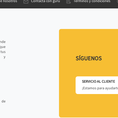
de nosotros
Contacta con gurú
Términos y condiciones
ande
 que
tus
r y
SÍGUENOS
SERVICIO AL CLIENTE
¡Estamos para ayudarte
 de