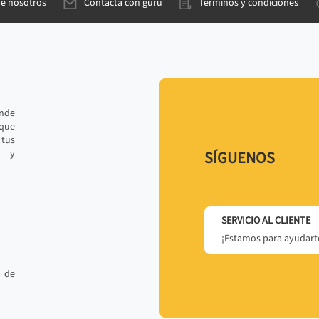
de nosotros
Contacta con gurú
Términos y condiciones
ande
 que
tus
r y
SÍGUENOS
SERVICIO AL CLIENTE
¡Estamos para ayudarte
 de