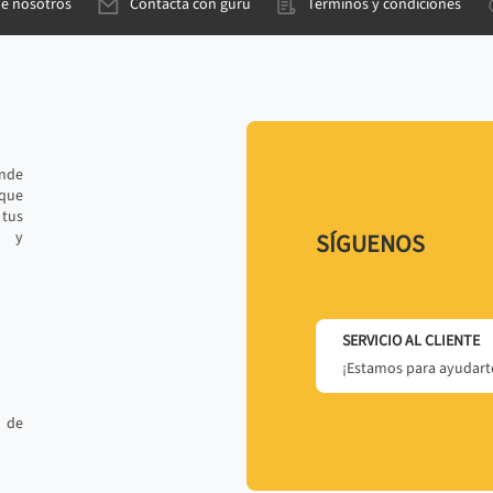
de nosotros
Contacta con gurú
Términos y condiciones
ande
 que
tus
r y
SÍGUENOS
SERVICIO AL CLIENTE
¡Estamos para ayudarte
 de