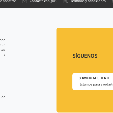
de nosotros
Contacta con gurú
Términos y condiciones
ande
 que
tus
r y
SÍGUENOS
SERVICIO AL CLIENTE
¡Estamos para ayudarte
 de