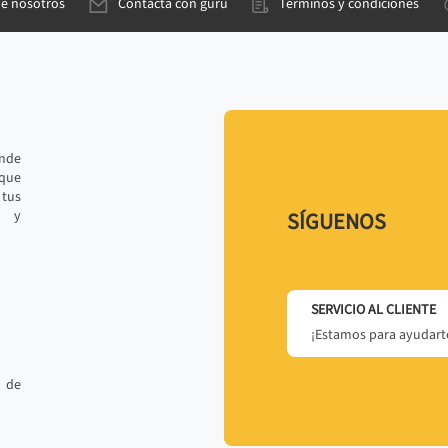
de nosotros
Contacta con gurú
Términos y condiciones
ande
 que
tus
r y
SÍGUENOS
SERVICIO AL CLIENTE
¡Estamos para ayudarte
 de