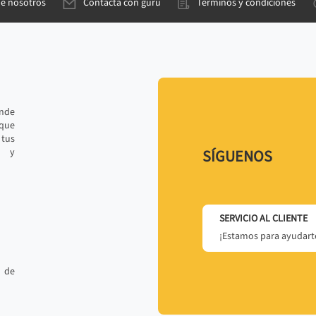
de nosotros
Contacta con gurú
Términos y condiciones
ande
 que
tus
r y
SÍGUENOS
SERVICIO AL CLIENTE
¡Estamos para ayudarte
 de