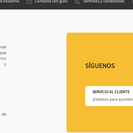
de nosotros
Contacta con gurú
Términos y condiciones
ande
 que
tus
r y
SÍGUENOS
SERVICIO AL CLIENTE
¡Estamos para ayudarte
 de