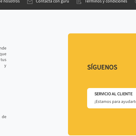
de nosotros
Contacta con gurú
Términos y condiciones
ande
 que
tus
r y
SÍGUENOS
SERVICIO AL CLIENTE
¡Estamos para ayudarte
 de