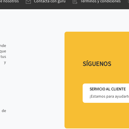
de nosotros
Contacta con gurú
Términos y condiciones
ande
 que
tus
r y
SÍGUENOS
SERVICIO AL CLIENTE
¡Estamos para ayudarte
 de