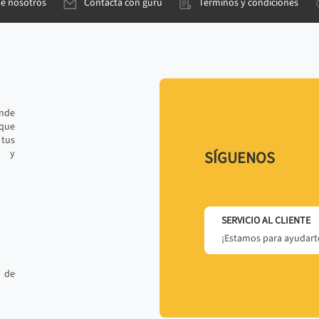
de nosotros
Contacta con gurú
Términos y condiciones
ande
 que
tus
r y
SÍGUENOS
SERVICIO AL CLIENTE
¡Estamos para ayudarte
 de