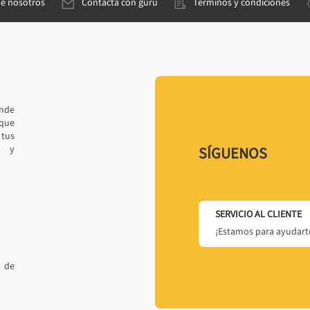
de nosotros
Contacta con gurú
Términos y condiciones
ande
 que
tus
r y
SÍGUENOS
SERVICIO AL CLIENTE
¡Estamos para ayudarte
 de