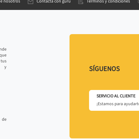
de nosotros
Contacta con gurú
Términos y condiciones
ande
 que
tus
r y
SÍGUENOS
SERVICIO AL CLIENTE
¡Estamos para ayudarte
 de