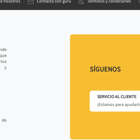
de nosotros
Contacta con gurú
Términos y condiciones
ande
 que
tus
r y
SÍGUENOS
SERVICIO AL CLIENTE
¡Estamos para ayudarte
 de