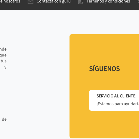
de nosotros
Contacta con gurú
Términos y condiciones
ande
 que
tus
r y
SÍGUENOS
SERVICIO AL CLIENTE
¡Estamos para ayudarte
 de