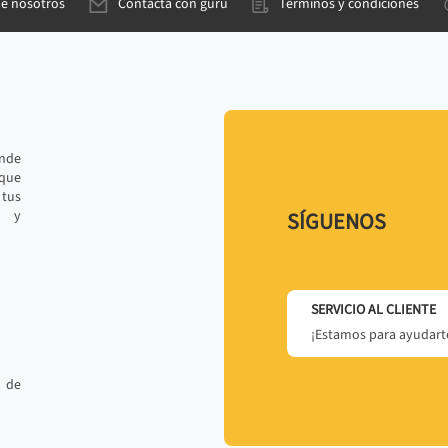
de nosotros
Contacta con gurú
Términos y condiciones
ande
 que
tus
r y
SÍGUENOS
SERVICIO AL CLIENTE
¡Estamos para ayudarte
 de