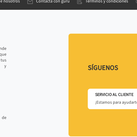
de nosotros
Contacta con gurú
Términos y condiciones
ande
 que
tus
r y
SÍGUENOS
SERVICIO AL CLIENTE
¡Estamos para ayudarte
 de