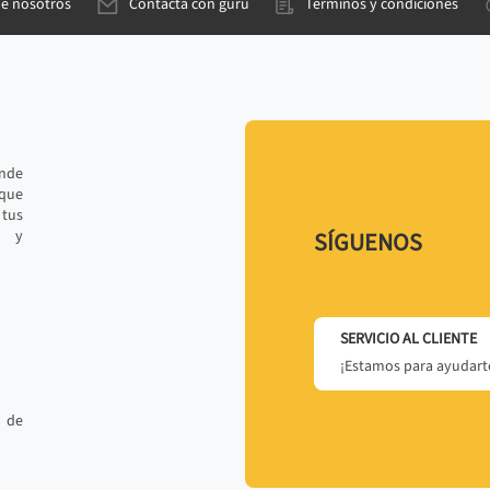
de nosotros
Contacta con gurú
Términos y condiciones
ande
 que
tus
r y
SÍGUENOS
SERVICIO AL CLIENTE
¡Estamos para ayudarte
 de