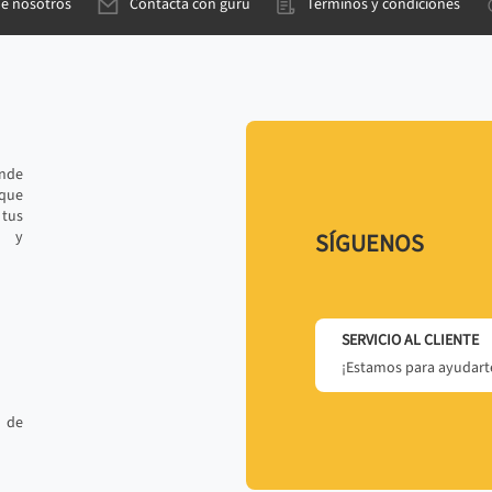
de nosotros
Contacta con gurú
Términos y condiciones
ande
 que
tus
r y
SÍGUENOS
SERVICIO AL CLIENTE
¡Estamos para ayudarte
 de