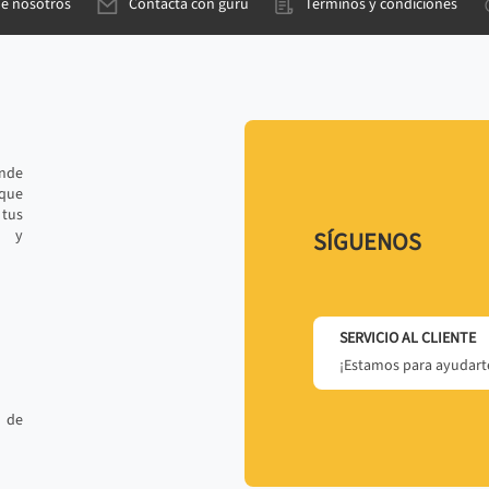
de nosotros
Contacta con gurú
Términos y condiciones
ande
 que
tus
r y
SÍGUENOS
SERVICIO AL CLIENTE
¡Estamos para ayudarte
 de