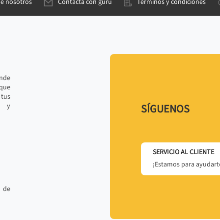
de nosotros
Contacta con gurú
Términos y condiciones
ande
 que
tus
r y
SÍGUENOS
SERVICIO AL CLIENTE
¡Estamos para ayudarte
 de