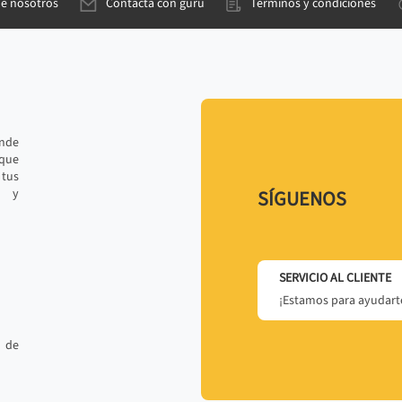
de nosotros
Contacta con gurú
Términos y condiciones
ande
 que
tus
r y
SÍGUENOS
SERVICIO AL CLIENTE
¡Estamos para ayudarte
 de