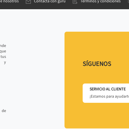
de nosotros
Contacta con gurú
Términos y condiciones
ande
 que
tus
r y
SÍGUENOS
SERVICIO AL CLIENTE
¡Estamos para ayudarte
 de