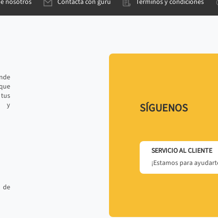
de nosotros
Contacta con gurú
Términos y condiciones
ande
 que
tus
r y
SÍGUENOS
SERVICIO AL CLIENTE
¡Estamos para ayudarte
 de