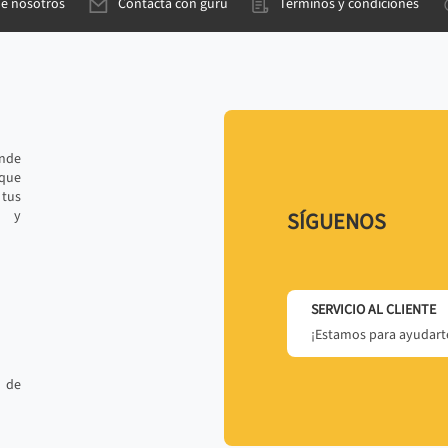
de nosotros
Contacta con gurú
Términos y condiciones
ande
 que
tus
r y
SÍGUENOS
SERVICIO AL CLIENTE
¡Estamos para ayudarte
 de