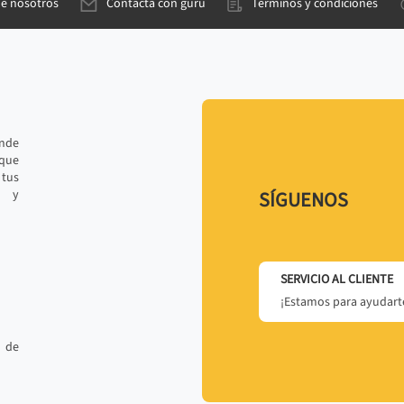
de nosotros
Contacta con gurú
Términos y condiciones
ande
 que
tus
r y
SÍGUENOS
SERVICIO AL CLIENTE
¡Estamos para ayudarte
 de