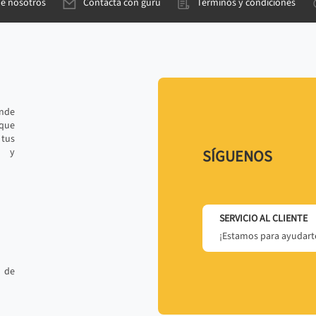
de nosotros
Contacta con gurú
Términos y condiciones
ande
 que
tus
r y
SÍGUENOS
SERVICIO AL CLIENTE
¡Estamos para ayudarte
 de