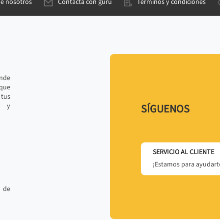
de nosotros
Contacta con gurú
Términos y condiciones
ande
 que
tus
r y
SÍGUENOS
SERVICIO AL CLIENTE
¡Estamos para ayudarte
 de