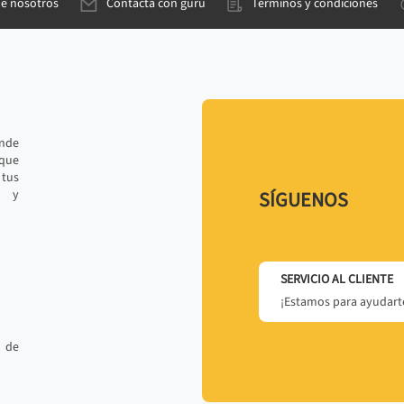
de nosotros
Contacta con gurú
Términos y condiciones
ande
 que
tus
r y
SÍGUENOS
SERVICIO AL CLIENTE
¡Estamos para ayudarte
 de