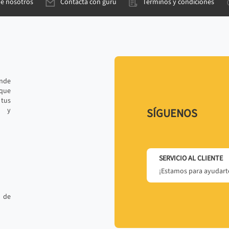
de nosotros
Contacta con gurú
Términos y condiciones
ande
 que
tus
r y
SÍGUENOS
SERVICIO AL CLIENTE
¡Estamos para ayudarte
 de