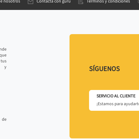
de nosotros
Contacta con gurú
Términos y condiciones
ande
 que
tus
r y
SÍGUENOS
SERVICIO AL CLIENTE
¡Estamos para ayudarte
 de