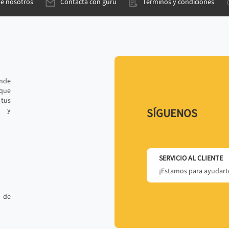
de nosotros
Contacta con gurú
Términos y condiciones
ande
 que
tus
r y
SÍGUENOS
SERVICIO AL CLIENTE
¡Estamos para ayudarte
 de