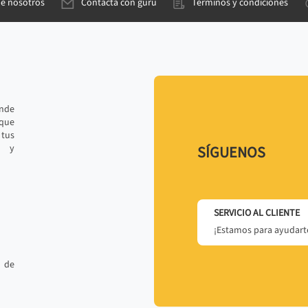
de nosotros
Contacta con gurú
Términos y condiciones
ande
 que
tus
r y
SÍGUENOS
SERVICIO AL CLIENTE
¡Estamos para ayudarte
 de