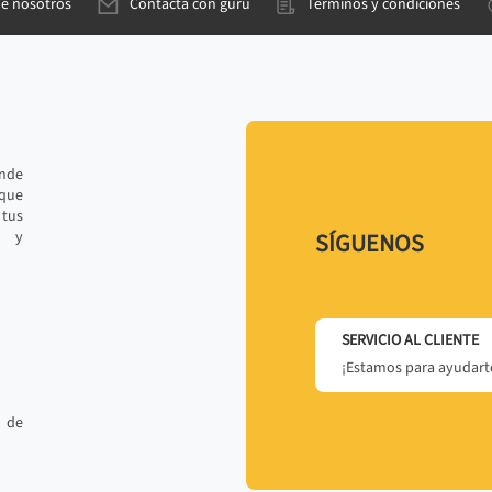
de nosotros
Contacta con gurú
Términos y condiciones
ande
 que
tus
r y
SÍGUENOS
SERVICIO AL CLIENTE
¡Estamos para ayudarte
 de