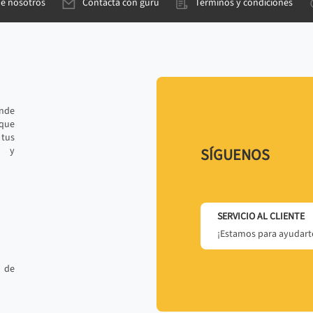
de nosotros
Contacta con gurú
Términos y condiciones
ande
 que
tus
r y
SÍGUENOS
SERVICIO AL CLIENTE
¡Estamos para ayudarte
 de