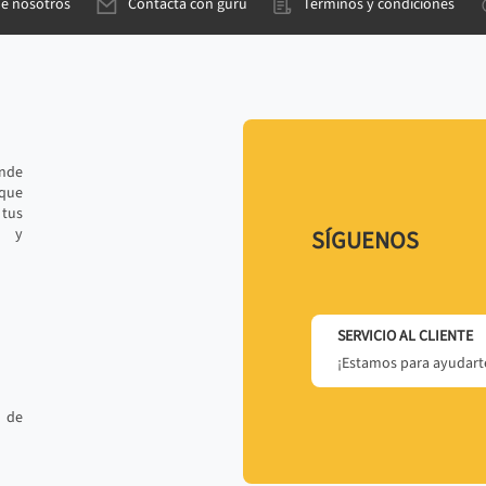
de nosotros
Contacta con gurú
Términos y condiciones
ande
 que
tus
r y
SÍGUENOS
SERVICIO AL CLIENTE
¡Estamos para ayudarte
 de