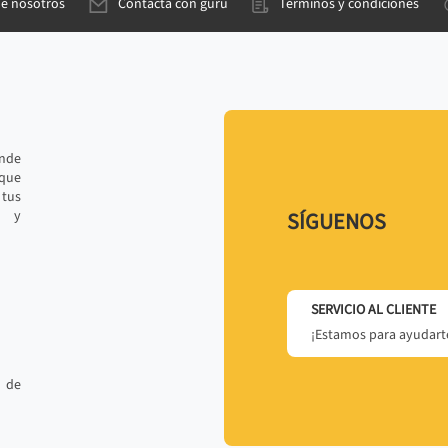
de nosotros
Contacta con gurú
Términos y condiciones
ande
 que
tus
r y
SÍGUENOS
SERVICIO AL CLIENTE
¡Estamos para ayudarte
 de