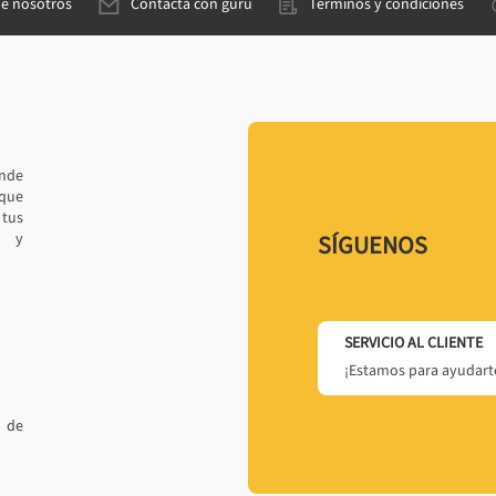
de nosotros
Contacta con gurú
Términos y condiciones
ande
 que
tus
r y
SÍGUENOS
SERVICIO AL CLIENTE
¡Estamos para ayudarte
 de