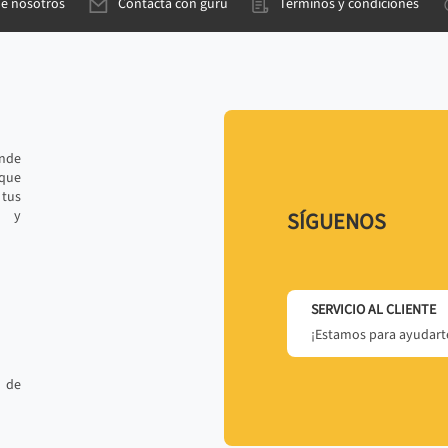
de nosotros
Contacta con gurú
Términos y condiciones
ande
 que
tus
r y
SÍGUENOS
SERVICIO AL CLIENTE
¡Estamos para ayudarte
 de