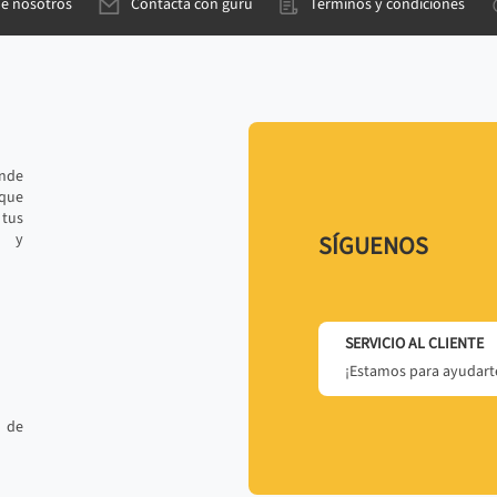
de nosotros
Contacta con gurú
Términos y condiciones
ande
 que
tus
r y
SÍGUENOS
SERVICIO AL CLIENTE
¡Estamos para ayudarte
 de