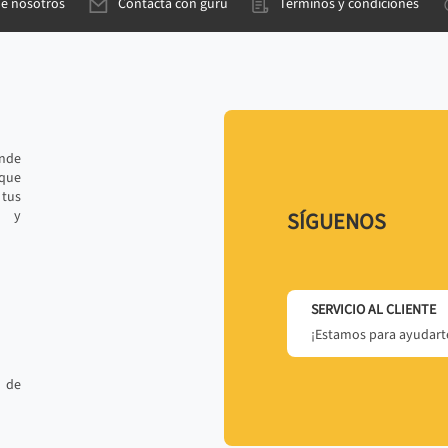
de nosotros
Contacta con gurú
Términos y condiciones
ande
 que
tus
r y
SÍGUENOS
SERVICIO AL CLIENTE
¡Estamos para ayudarte
 de