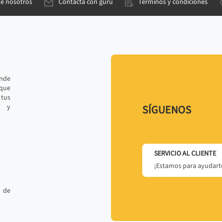
de nosotros
Contacta con gurú
Términos y condiciones
ande
 que
tus
r y
SÍGUENOS
SERVICIO AL CLIENTE
¡Estamos para ayudarte
 de