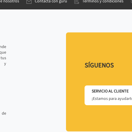
de nosotros
Contacta con gurú
Términos y condiciones
ande
 que
tus
r y
SÍGUENOS
SERVICIO AL CLIENTE
¡Estamos para ayudarte
 de