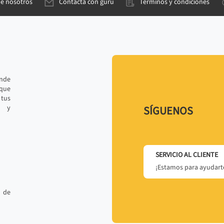
de nosotros
Contacta con gurú
Términos y condiciones
ande
 que
tus
r y
SÍGUENOS
SERVICIO AL CLIENTE
¡Estamos para ayudarte
 de