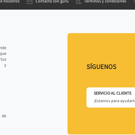
de nosotros
Contacta con gurú
Términos y condiciones
ande
 que
tus
r y
SÍGUENOS
SERVICIO AL CLIENTE
¡Estamos para ayudarte
 de