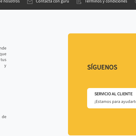
de nosotros
Contacta con gurú
Términos y condiciones
ande
 que
tus
r y
SÍGUENOS
SERVICIO AL CLIENTE
¡Estamos para ayudarte
 de