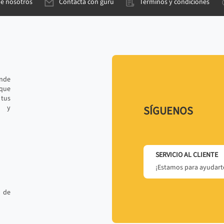
de nosotros
Contacta con gurú
Términos y condiciones
ande
 que
tus
r y
SÍGUENOS
SERVICIO AL CLIENTE
¡Estamos para ayudarte
 de