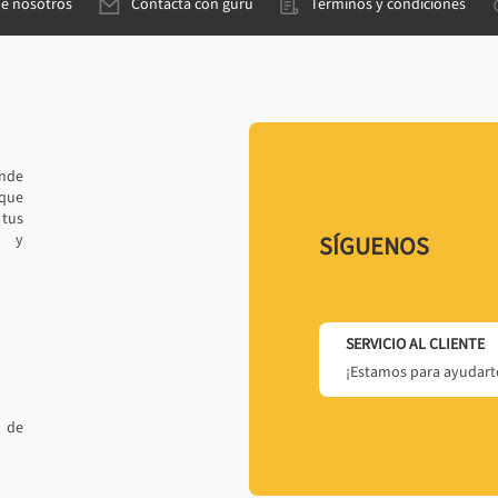
de nosotros
Contacta con gurú
Términos y condiciones
ande
 que
tus
r y
SÍGUENOS
SERVICIO AL CLIENTE
¡Estamos para ayudarte
 de