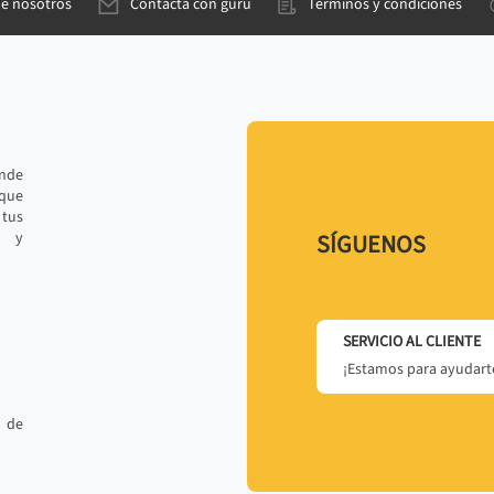
de nosotros
Contacta con gurú
Términos y condiciones
ande
 que
tus
r y
SÍGUENOS
SERVICIO AL CLIENTE
¡Estamos para ayudarte
 de