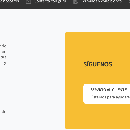
de nosotros
Contacta con gurú
Términos y condiciones
ande
 que
tus
r y
SÍGUENOS
SERVICIO AL CLIENTE
¡Estamos para ayudarte
 de