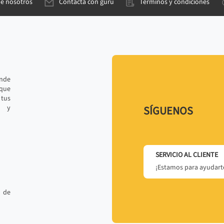
de nosotros
Contacta con gurú
Términos y condiciones
ande
 que
tus
r y
SÍGUENOS
SERVICIO AL CLIENTE
¡Estamos para ayudarte
 de